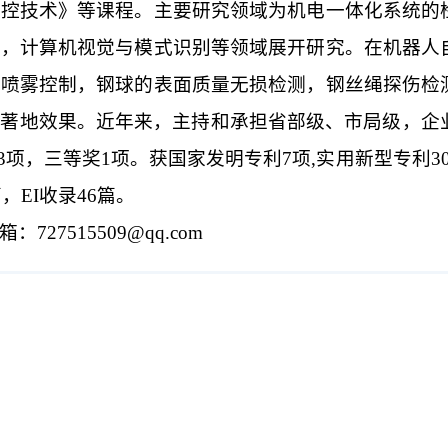
数控技术》等课程。主要研究领域为机电一体化系统的
术，计算机视觉与模式识别等领域展开研究。在机器人
能喷雾控制，钢球的表面质量无损检测，钢丝绳探伤检
显著地效果。近年来，主持和承担省部级、市局级，企
3
项，三等奖
1
项。获国家发明专利
7
项
,
实用新型专利
3
篇，
EI
收录
46
篇。
箱：
727515509@qq.com