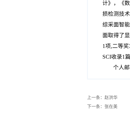
计》，《
损检测技
综采面智
面取得了
1
项
,
二等奖
SCI
收录
1
个人邮
上一条：
赵洪华
下一条：
张在美